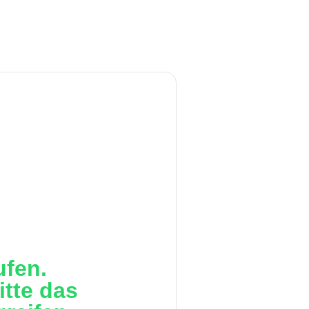
ufen.
itte das